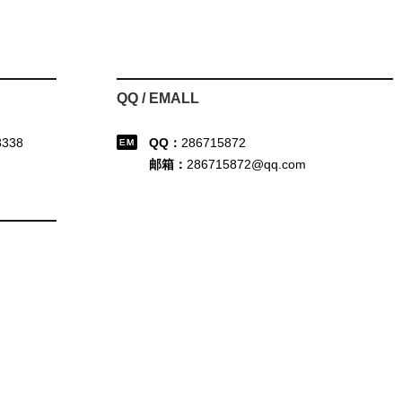
QQ / EMALL
8338
QQ：
286715872
邮箱：
286715872@qq.com
司