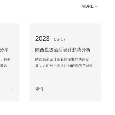
MORE +
2023
06-17
分享
陕西星级酒店设计趋势分析
份，拥有
陕西民宿设计随着旅游业的快速发
地域风
展，人们对于酒店住宿的需求与日俱
越来越多
增。作为陕西省的旅游重镇，酒店的
进了…
数量也不断增多，而在设计方面…
详情