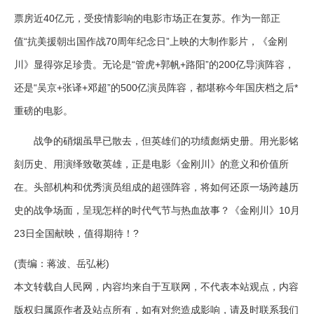
票房近40亿元，受疫情影响的电影市场正在复苏。作为一部正
值“抗美援朝出国作战70周年纪念日”上映的大制作影片，《金刚
川》显得弥足珍贵。无论是“管虎+郭帆+路阳”的200亿导演阵容，
还是“吴京+张译+邓超”的500亿演员阵容，都堪称今年国庆档之后*
重磅的电影。
战争的硝烟虽早已散去，但英雄们的功绩彪炳史册。用光影铭
刻历史、用演绎致敬英雄，正是电影《金刚川》的意义和价值所
在。头部机构和优秀演员组成的超强阵容，将如何还原一场跨越历
史的战争场面，呈现怎样的时代气节与热血故事？《金刚川》10月
23日全国献映，值得期待！?
(责编：蒋波、岳弘彬)
本文转载自人民网，内容均来自于互联网，不代表本站观点，内容
版权归属原作者及站点所有，如有对您造成影响，请及时联系我们