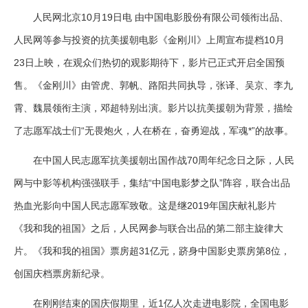
人民网北京10月19日电 由中国电影股份有限公司领衔出品、
人民网等参与投资的抗美援朝电影《金刚川》上周宣布提档10月
23日上映，在观众们热切的观影期待下，影片已正式开启全国预
售。《金刚川》由管虎、郭帆、路阳共同执导，张译、吴京、李九
霄、魏晨领衔主演，邓超特别出演。影片以抗美援朝为背景，描绘
了志愿军战士们“无畏炮火，人在桥在，奋勇迎战，军魂*”的故事。
在中国人民志愿军抗美援朝出国作战70周年纪念日之际，人民
网与中影等机构强强联手，集结“中国电影梦之队”阵容，联合出品
热血光影向中国人民志愿军致敬。这是继2019年国庆献礼影片
《我和我的祖国》之后，人民网参与联合出品的第二部主旋律大
片。《我和我的祖国》票房超31亿元，跻身中国影史票房第8位，
创国庆档票房新纪录。
在刚刚结束的国庆假期里，近1亿人次走进电影院，全国电影