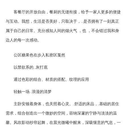
客餐厅的开放自由，餐厨的无缝衔接，给予一家人更多的便捷
与互动。我想，生活是否美好，只取决于，..是否拥有了一刻真正
属于自己的日常。充分感知人间的烟火气 ，也 ，不会错过我和身
边人的每一次感动。
公区糖果色在步入私密区戛然
以禁欲系的..灰打底
通过色彩的组合、材质的搭配、纹理的应用
轻触一场..浪漫的清梦
主卧安顿着身体，也关照着心灵。.舒适的床品，.基础的居住
需求，组合创造出一个微妙的空间，容纳深邃的宁静与淡淡的温
馨。风吹影动纱帘起舞，在晨光微曦中醒来，深吸惬意的气息，一