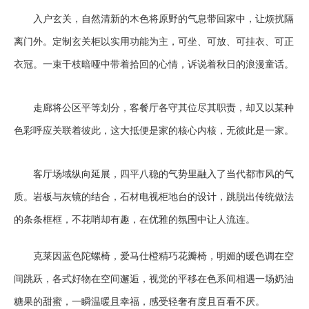
入户玄关，自然清新的木色将原野的气息带回家中，让烦扰隔
离门外。定制玄关柜以实用功能为主，可坐、可放、可挂衣、可正
衣冠。一束干枝暗哑中带着拾回的心情，诉说着秋日的浪漫童话。
走廊将公区平等划分，客餐厅各守其位尽其职责，却又以某种
色彩呼应关联着彼此，这大抵便是家的核心内核，无彼此是一家。
客厅场域纵向延展，四平八稳的气势里融入了当代都市风的气
质。岩板与灰镜的结合，石材电视柜地台的设计，跳脱出传统做法
的条条框框，不花哨却有趣，在优雅的氛围中让人流连。
克莱因蓝色陀螺椅，爱马仕橙精巧花瓣椅，明媚的暖色调在空
间跳跃，各式好物在空间邂逅，视觉的平移在色系间相遇一场奶油
糖果的甜蜜，一瞬温暖且幸福，感受轻奢有度且百看不厌。