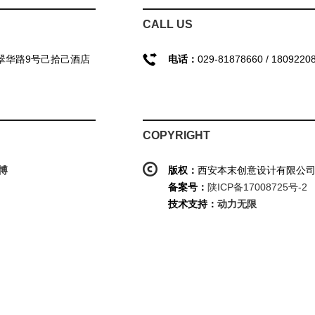
CALL US
翠华路9号己拾己酒店
电话：
029-81878660 / 1809220
COPYRIGHT
博
版权：
西安本末创意设计有限公
备案号：
陕ICP备17008725号-2
技术支持：
动力无限