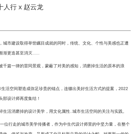
十人行 x 赵云龙
，城市建设取得举世瞩目成就的同时，传统、文化、个性与美感也正遭
迭甚至消灭......
被千篇一律的雷同景观，蒙蔽了对美的感知，消磨掉生活的原本的浪
市生活空间塑造成弥足珍贵的锚点，连缀出美好生活方式的提案，2022
头部设计师再度集结！
碎生活消磨掉的设计美学，用文化属性..城市生活空间的关注与实践。
二十一位行走的城市美学传播者，作为中生代设计师里的中坚力量，在整个