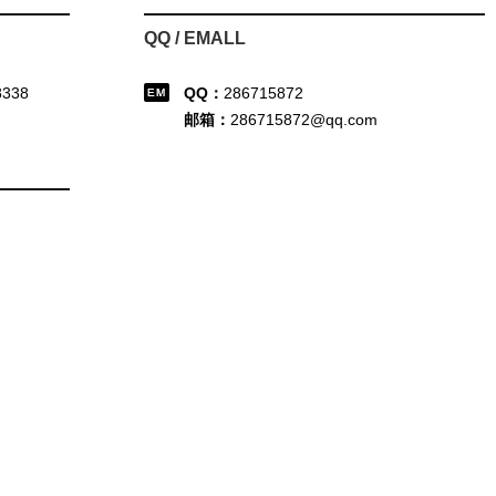
QQ / EMALL
8338
QQ：
286715872
邮箱：
286715872@qq.com
司