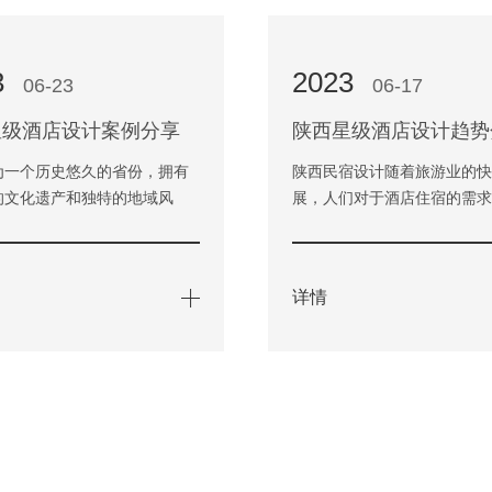
3
2023
06-23
06-17
星级酒店设计案例分享
陕西星级酒店设计趋势
为一个历史悠久的省份，拥有
陕西民宿设计随着旅游业的
的文化遗产和独特的地域风
展，人们对于酒店住宿的需
旅游业兴起的当下，越来越多
增。作为陕西省的旅游重镇
往陕西旅游，这也促进了…
数量也不断增多，而在设计
详情