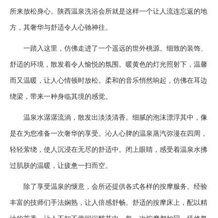
所来放松身心。陕西温泉洗浴会所就是这样一个让人流连忘返的地
方，其奢华与舒适令人心驰神往。
一踏入这里，仿佛走进了一个遥远的世外桃源。细致的装饰、
舒适的环境，散发着令人愉悦的氛围。暖黄色的灯光照射下，温馨
而又温暖，让人心情顿时放松。柔和的音乐悄然响起，仿佛在耳边
绕梁，带来一种身临其境的感觉。
温泉水潺潺流淌，散发出淡淡清香。细腻的泡沫漂浮其中，像
是在为您准备一次奢华的享受。沁人心脾的温泉蒸汽弥漫在四周，
轻轻萦绕，使人沉浸在无尽的舒适中。闭上眼睛，感受着温泉水拂
过肌肤的温暖，让疲惫一扫而空。
除了享受温泉的惬意，会所还提供各式各样的按摩服务。经验
丰富的技师们手法娴熟，让人倍感舒畅。舒适的按摩床上，配以精