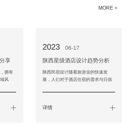
MORE +
2023
06-17
分享
陕西星级酒店设计趋势分析
份，拥有
陕西民宿设计随着旅游业的快速发
地域风
展，人们对于酒店住宿的需求与日俱
越来越多
增。作为陕西省的旅游重镇，酒店的
进了…
数量也不断增多，而在设计方面…
详情