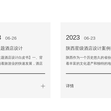
3
2023
06-26
06-23
主题酒店设计
陕西星级酒店设计案例
主题酒店设计白皮书】一、背
陕西作为一个历史悠久的省
随着旅游业的快速发展，酒店
着丰富的文化遗产和独特的
经成为旅游业的重要组成部
情。在旅游业兴起的当下，
酒店设计则是酒店运营中…
的人前往陕西旅游，这也促
详情