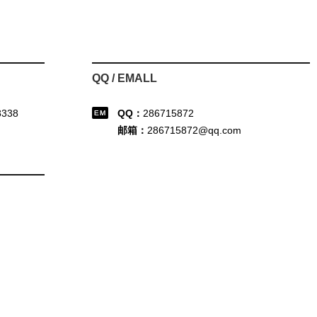
QQ / EMALL
8338
QQ：
286715872
邮箱：
286715872@qq.com
司