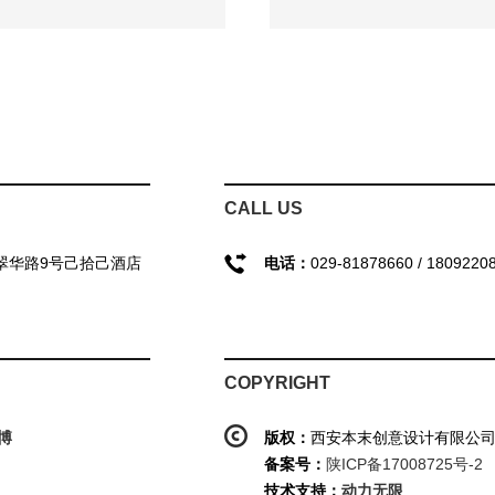
CALL US
翠华路9号己拾己酒店
电话：
029-81878660 / 1809220
COPYRIGHT
博
版权：
西安本末创意设计有限公
备案号：
陕ICP备17008725号-2
技术支持：
动力无限