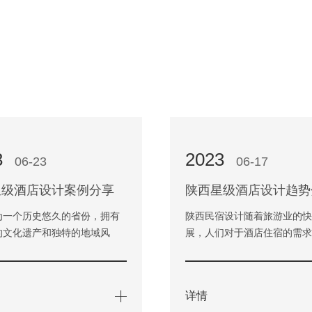
3
2023
06-23
06-17
星级酒店设计案例分享
陕西星级酒店设计趋势
为一个历史悠久的省份，拥有
陕西民宿设计随着旅游业的
的文化遗产和独特的地域风
展，人们对于酒店住宿的需
旅游业兴起的当下，越来越多
增。作为陕西省的旅游重镇
往陕西旅游，这也促进了…
数量也不断增多，而在设计
详情