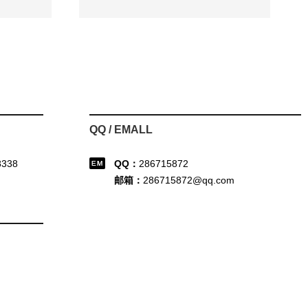
QQ / EMALL
8338
QQ：
286715872
邮箱：
286715872@qq.com
司